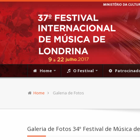
Home
O Festival
Patrocinad
Home
Galeria de Fotos
Galeria de Fotos 34º Festival de Música d