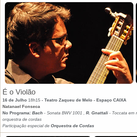
É o Violão
16 de Julho
18h15
-
Teatro Zaqueu de Melo
- Espaço CAIXA
Natanael Fonseca
No Programa:
Bach
- Sonata BWV 1001 ,
R. Gnattali
- Toccata em 
orquestra de cordas
Participação especial de
Orquestra de Cordas