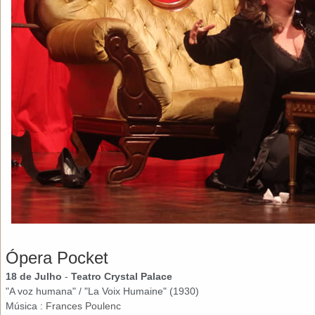
Ópera Pocket
18 de Julho
-
Teatro Crystal Palace
"A voz humana" / "La Voix Humaine" (1930)
Música :
Frances Poulenc