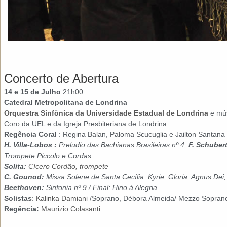
Concerto de Abertura
14 e 15 de Julho
21h00
Catedral Metropolitana de Londrina
Orquestra Sinfônica da Universidade Estadual de Londrina
e mús
Coro da UEL e da Igreja Presbiteriana de Londrina
Regência Coral
: Regina Balan, Paloma Scucuglia e Jailton Santana
H. Villa-Lobos :
Preludio das Bachianas Brasileiras nº 4,
F. Schuber
Trompete Piccolo e Cordas
Solita:
Cícero Cordão, trompete
C. Gounod:
Missa Solene de Santa Cecília: Kyrie, Gloria, Agnus Dei
Beethoven:
Sinfonia nº 9 / Final: Hino à Alegria
Solistas
:
Kalinka Damiani
/Soprano, Débora Almeida/ Mezzo Soprano
Regência:
Maurizio Colasanti