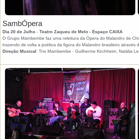
SambÓpera
Dia 20 de Julho
-
Teatro Zaqueu de Melo
- Espaço CAIXA
O Grupo Mambembe faz uma releitura da Ópera do Malandro de Chico
trazendo de volta a poética da figura do Malandro brasileiro atravé
Direção Musical
: Trio Mambembe - Guilherme Kirchheim, Natália Lepr