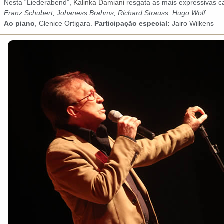
Nesta “Liederabend”,
Kalinka Damiani
resgata as mais expressivas 
Franz Schubert, Johaness Brahms, Richard Strauss, Hugo Wolf.
Ao piano
, Clenice Ortigara.
Participação especial:
Jairo Wilkens