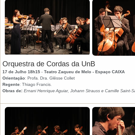
Orquestra de Cordas da UnB
17 de Julho 18h15
-
Teatro Zaqueu de Melo
- Espaço CAIXA
Orientação
: Profa. Dra. Glêsse Collet
Regente
: Thiago Francis.
Obras de:
Ernani Henrique Aguiar, Johann Strauss e Camille Saint-Sa