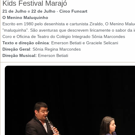
Kids Festival Marajó
21 de Julho
e
22 de Julho
-
Circo Funcart
O Menino Maluquinho
Escrito em 1980 pelo desenhista e cartunista Ziraldo, O Menino Malu
"maluquinha". São aventuras que descrevem liricamente o sabor da i
Coro e Oficina de Teatro do Colégio Integrado Sônia Marcondes
Texto e direção cênica
: Emerson Betiati e Graciele Selicani
Direção Geral
: Sônia Regina Marcondes
Direção Musical:
Emerson Betiati