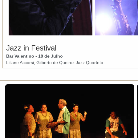
Jazz in Festival
Bar Valentino
-
18 de Julho
Liliane Accorsi, Gilberto de Queiroz Jazz Quarteto