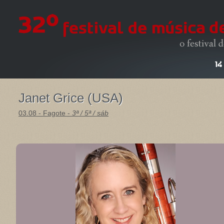
Janet Grice (USA)
03.08 - Fagote -
3ª / 5ª / sáb