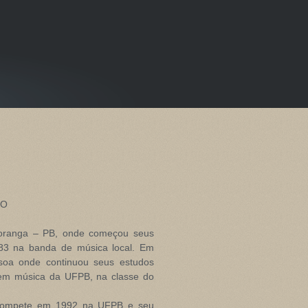
TO
oranga – PB, onde começou seus
83 na banda de música local. Em
oa onde continuou seus estudos
 em música da UFPB, na classe do
trompete em 1992 na UFPB e seu