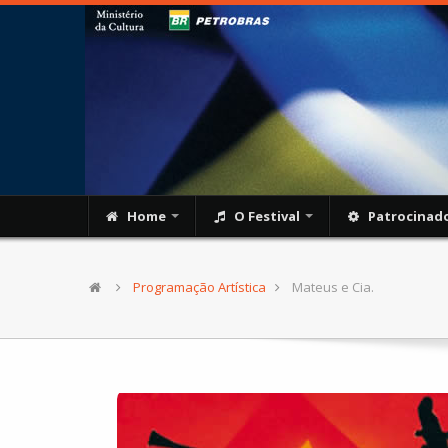
Home
O Festival
Patrocinad
Programação Artística
Mateus e Cia.