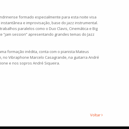
ondrinense formado especialmente para esta noite visa
 instantânea e improvisação, base do jazz instrumental.
rabalhos paralelos como o Duo Clavis, Cinemática e Big
te “jam session” apresentando grandes temas do Jazz
uma formação inédita, conta com o pianista Mateus
em, no Vibraphone Marcelo Casagrande, na guitarra André
ione e nos sopros André Siqueira.
Voltar