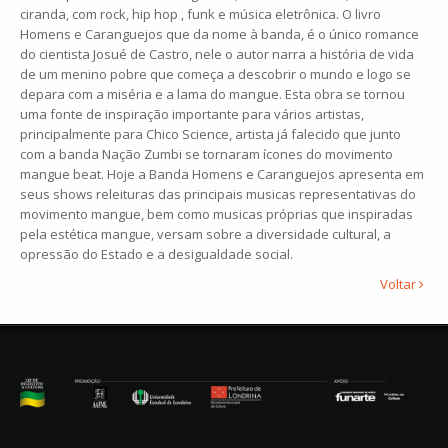
ciranda, com rock, hip hop , funk e música eletrônica. O livro
Homens e Caranguejos que da nome à banda, é o único romance
do cientista Josué de Castro, nele o autor narra a história de vida
de um menino pobre que começa a descobrir o mundo e logo se
depara com a miséria e a lama do mangue. Esta obra se tornou
uma fonte de inspiração importante para vários artistas,
principalmente para Chico Science, artista já falecido que junto
com a banda Nação Zumbi se tornaram ícones do movimento
mangue beat. Hoje a Banda Homens e Caranguejos apresenta em
seus shows releituras das principais musicas representativas do
movimento mangue, bem como musicas próprias que inspiradas
pela estética mangue, versam sobre a diversidade cultural, a
opressão do Estado e a desigualdade social.
Voltar